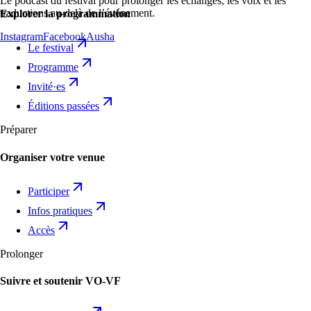
Le podcast du festival pour prolonger les échanges, les voix et les
traductions au-delà de l’événement.
Explorer la programmation
Instagram
Facebook
Ausha
Le festival
Programme
Invité·es
Éditions passées
Préparer
Organiser votre venue
Participer
Infos pratiques
Accès
Prolonger
Suivre et soutenir VO-VF