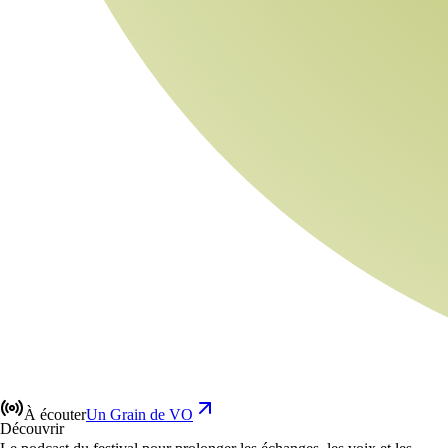
À écouter
Un Grain de VO
Découvrir