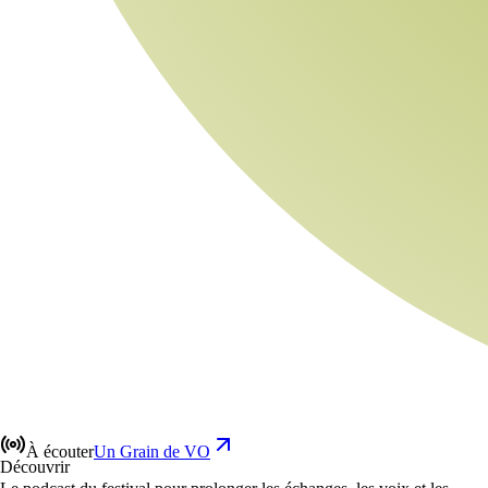
À écouter
Un Grain de VO
Découvrir