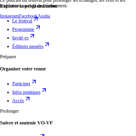
Le podcast du festival pour prolonger les échanges, les voix et les
traductions au-delà de l’événement.
Explorer la programmation
Instagram
Facebook
Ausha
Le festival
Programme
Invité·es
Éditions passées
Préparer
Organiser votre venue
Participer
Infos pratiques
Accès
Prolonger
Suivre et soutenir VO-VF