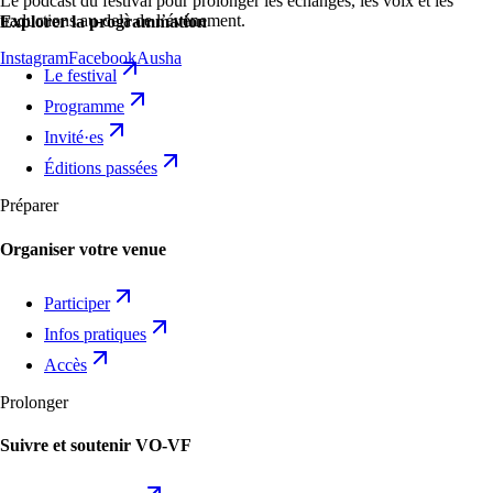
Le podcast du festival pour prolonger les échanges, les voix et les
traductions au-delà de l’événement.
Explorer la programmation
Instagram
Facebook
Ausha
Le festival
Programme
Invité·es
Éditions passées
Préparer
Organiser votre venue
Participer
Infos pratiques
Accès
Prolonger
Suivre et soutenir VO-VF