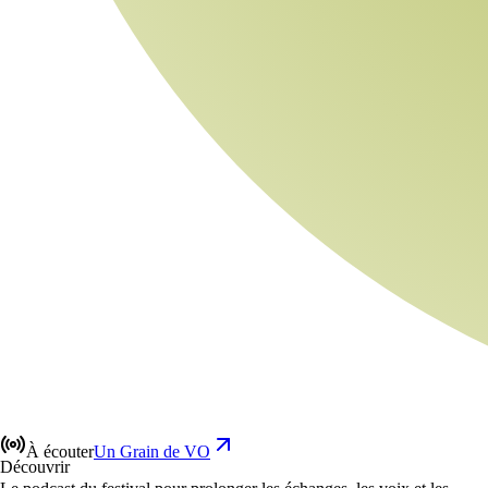
À écouter
Un Grain de VO
Découvrir