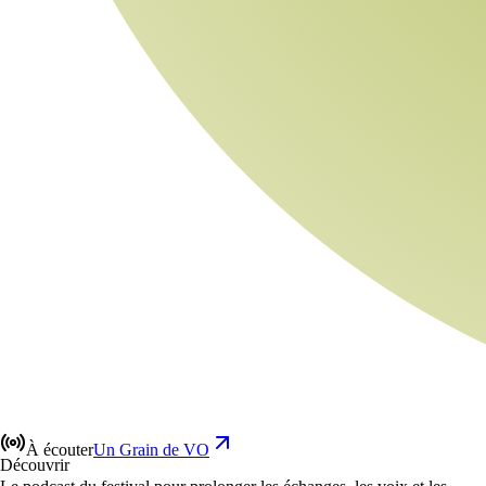
À écouter
Un Grain de VO
Découvrir