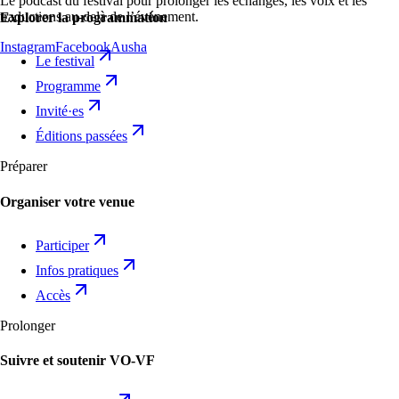
Le podcast du festival pour prolonger les échanges, les voix et les
traductions au-delà de l’événement.
Explorer la programmation
Instagram
Facebook
Ausha
Le festival
Programme
Invité·es
Éditions passées
Préparer
Organiser votre venue
Participer
Infos pratiques
Accès
Prolonger
Suivre et soutenir VO-VF