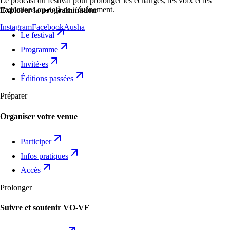
Le podcast du festival pour prolonger les échanges, les voix et les
traductions au-delà de l’événement.
Explorer la programmation
Instagram
Facebook
Ausha
Le festival
Programme
Invité·es
Éditions passées
Préparer
Organiser votre venue
Participer
Infos pratiques
Accès
Prolonger
Suivre et soutenir VO-VF