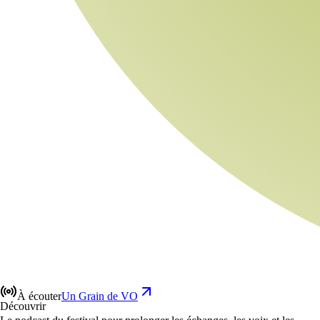
À écouter
Un Grain de VO
Découvrir