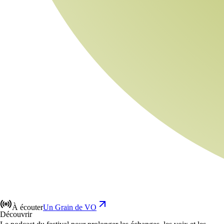
À écouter
Un Grain de VO
Découvrir