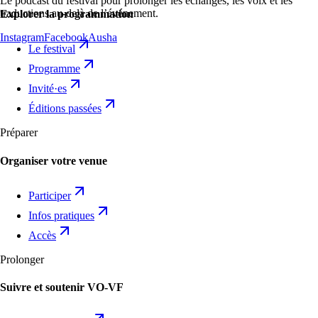
Le podcast du festival pour prolonger les échanges, les voix et les
traductions au-delà de l’événement.
Explorer la programmation
Instagram
Facebook
Ausha
Le festival
Programme
Invité·es
Éditions passées
Préparer
Organiser votre venue
Participer
Infos pratiques
Accès
Prolonger
Suivre et soutenir VO-VF