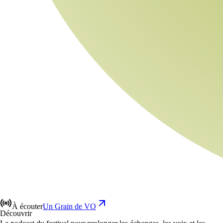
À écouter
Un Grain de VO
Découvrir