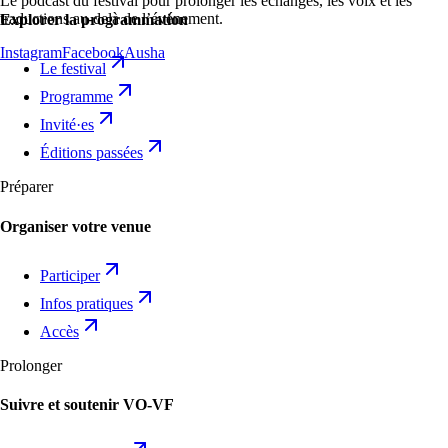
Le podcast du festival pour prolonger les échanges, les voix et les
traductions au-delà de l’événement.
Explorer la programmation
Instagram
Facebook
Ausha
Le festival
Programme
Invité·es
Éditions passées
Préparer
Organiser votre venue
Participer
Infos pratiques
Accès
Prolonger
Suivre et soutenir VO-VF