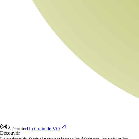
À écouter
Un Grain de VO
Découvrir