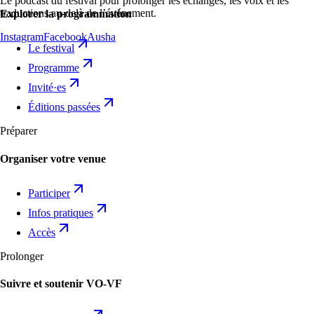
Le podcast du festival pour prolonger les échanges, les voix et les
traductions au-delà de l’événement.
Explorer la programmation
Instagram
Facebook
Ausha
Le festival
Programme
Invité·es
Éditions passées
Préparer
Organiser votre venue
Participer
Infos pratiques
Accès
Prolonger
Suivre et soutenir VO-VF