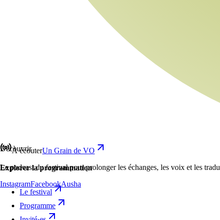
Découvrir
À écouter
Un Grain de VO
Le podcast du festival pour prolonger les échanges, les voix et les trad
Explorer la programmation
Instagram
Facebook
Ausha
Le festival
Programme
Invité·es