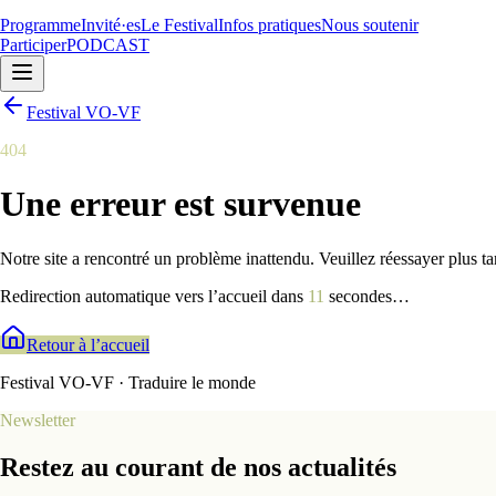
Programme
Invité·es
Le Festival
Infos pratiques
Nous soutenir
Participer
PODCAST
Festival VO-VF
404
Une erreur est survenue
Notre site a rencontré un problème inattendu. Veuillez réessayer plus ta
Redirection automatique vers l’accueil dans
10
secondes
…
Retour à l’accueil
Festival VO-VF · Traduire le monde
Newsletter
Restez au courant de nos actualités