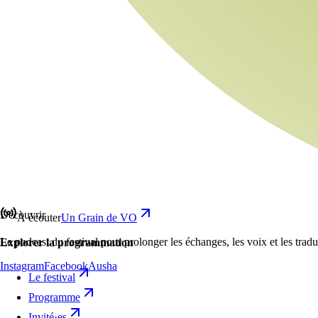
Découvrir
À écouter
Un Grain de VO
Le podcast du festival pour prolonger les échanges, les voix et les trad
Explorer la programmation
Instagram
Facebook
Ausha
Le festival
Programme
Invité·es