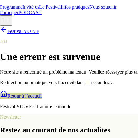
Programme
Invité·es
Le Festival
Infos pratiques
Nous soutenir
Participer
PODCAST
Festival VO-VF
404
Une erreur est survenue
Notre site a rencontré un problème inattendu. Veuillez réessayer plus ta
Redirection automatique vers l’accueil dans
10
secondes
…
Retour à l’accueil
Festival VO-VF · Traduire le monde
Newsletter
Restez au courant de nos actualités