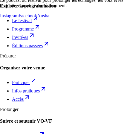
Le podcast du festival pour prolonger les échanges, les voix et les
traductions au-delà de l’événement.
Explorer la programmation
Instagram
Facebook
Ausha
Le festival
Programme
Invité·es
Éditions passées
Préparer
Organiser votre venue
Participer
Infos pratiques
Accès
Prolonger
Suivre et soutenir VO-VF