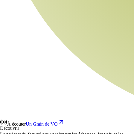
À écouter
Un Grain de VO
Découvrir