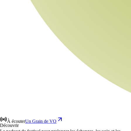
À écouter
Un Grain de VO
Découvrir