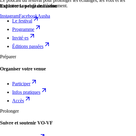
Le podcast du festival pour prolonger les échanges, les voix et les
traductions au-delà de l’événement.
Explorer la programmation
Instagram
Facebook
Ausha
Le festival
Programme
Invité·es
Éditions passées
Préparer
Organiser votre venue
Participer
Infos pratiques
Accès
Prolonger
Suivre et soutenir VO-VF