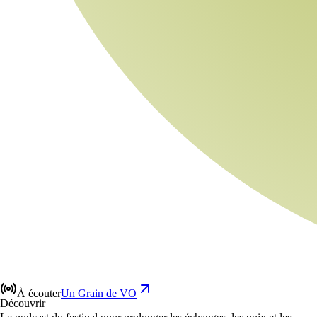
À écouter
Un Grain de VO
Découvrir