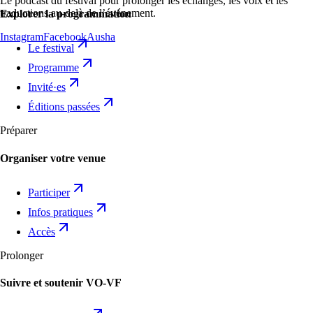
Le podcast du festival pour prolonger les échanges, les voix et les
traductions au-delà de l’événement.
Explorer la programmation
Instagram
Facebook
Ausha
Le festival
Programme
Invité·es
Éditions passées
Préparer
Organiser votre venue
Participer
Infos pratiques
Accès
Prolonger
Suivre et soutenir VO-VF